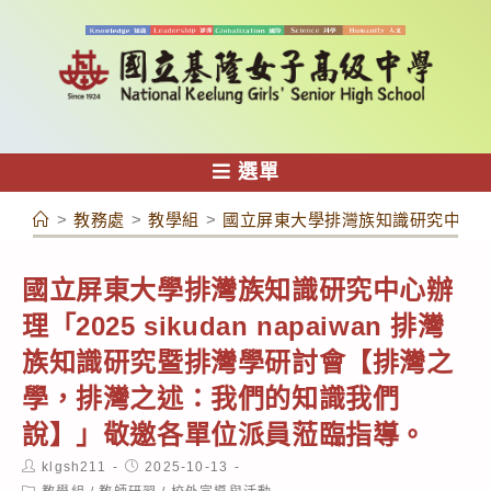
跳
轉
至
主
要
內
選單
容
>
教務處
>
教學組
>
國立屏東大學排灣族知識研究中心辦理「
國立屏東大學排灣族知識研究中心辦
理「2025 sikudan napaiwan 排灣
族知識研究暨排灣學研討會【排灣之
學，排灣之述：我們的知識我們
說】」敬邀各單位派員蒞臨指導。
Post
Post
klgsh211
2025-10-13
author:
published:
Post