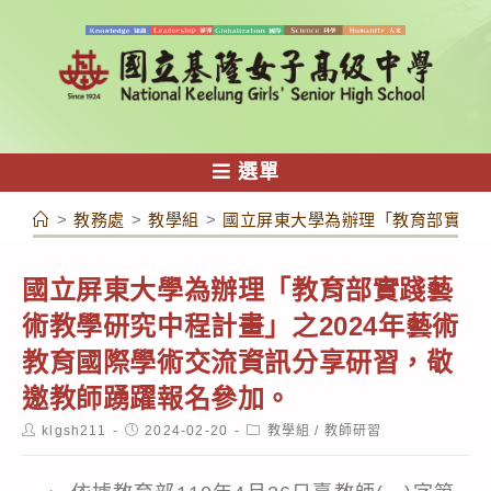
跳
轉
至
主
要
內
選單
容
>
教務處
>
教學組
>
國立屏東大學為辦理「教育部實踐藝
國立屏東大學為辦理「教育部實踐藝
術教學研究中程計畫」之2024年藝術
教育國際學術交流資訊分享研習，敬
邀教師踴躍報名參加。
Post
Post
Post
klgsh211
2024-02-20
教學組
/
教師研習
author:
published:
category: