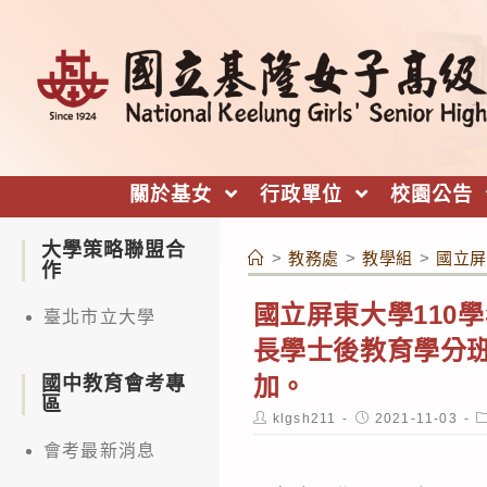
跳
轉
至
主
要
內
關於基女
行政單位
校園公告
容
大學策略聯盟合
>
教務處
>
教學組
>
國立屏
作
國立屏東大學110
臺北市立大學
長學士後教育學分班
加。
國中教育會考專
區
Post
Post
P
klgsh211
2021-11-03
author:
published:
c
會考最新消息