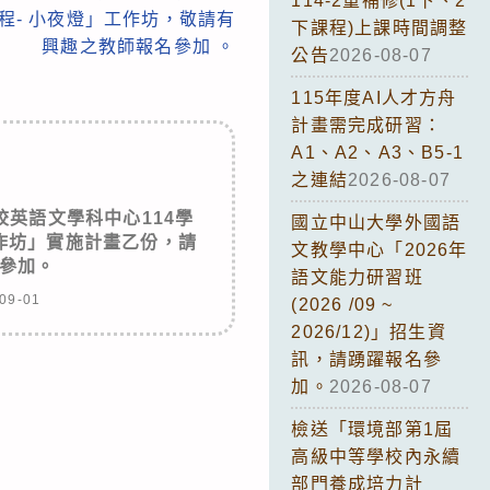
114-2重補修(1下、2
程- 小夜燈」工作坊，敬請有
下課程)上課時間調整
興趣之教師報名參加 。
公告
2026-08-07
115年度AI人才方舟
計畫需完成研習：
A1、A2、A3、B5-1
之連結
2026-08-07
英語文學科中心114學
國立中山大學外國語
作坊」實施計畫乙份，請
文教學中心「2026年
參加。
語文能力研習班
09-01
(2026 /09 ~
2026/12)」招生資
訊，請踴躍報名參
加。
2026-08-07
檢送「環境部第1屆
高級中等學校內永續
部門養成培力計