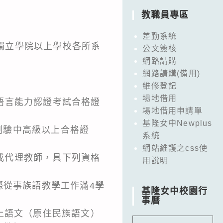
教職員專區
差勤系統
獨立學院以上學校各所系
公文簽核
網路請購
網路請購(備用)
維修登記
場地借用
族語言能力認證考試合格證
場地借用申請單
基隆女中Newplus
測驗中高級以上合格證
系統
網站維護之css使
或代理教師，具下列資格
用說明
際從事族語教學工作滿4學
基隆女中校園行
事曆
本土語文（原住民族語文）