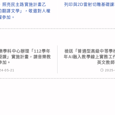
光，照亮民主路實施計畫乙
列印與2D雷射切雕基礎課
的翻譯文學」，敬邀對人權
躍參加。
樂學科中心辦理「112學年
檢送「普通型高級中等學校
授課」實施計畫，請音樂教
年AI融入教學線上實務工
參加。
英文教師
24-05-21
2025-