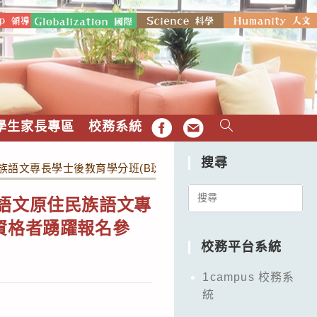
學生家長專區
校務系統
FB
EMAIL
搜尋
族語文專長學士後教育學分班(B班)」招生簡章，詳如附件，敬請
Search
土語文原住民族語文專
for:
資格者踴躍報名參
校務平台系統
1campus 校務系
統