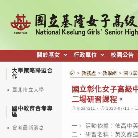
跳
轉
至
主
要
內
關於基女
行政單位
校園公告
容
大學策略聯盟合
>
教務處
>
教學組
>
國立彰
作
國立彰化女子高級中
臺北市立大學
二場研習課程。
國中教育會考專
Post
Post
P
klgsh211
2023-07-11
author:
published:
c
區
一、 活動依據：依高中
會考最新消息
二、 研習名稱：英文課這