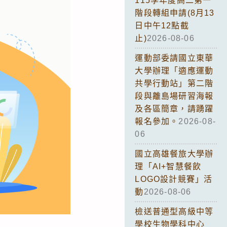
115學年度高二第一
階段轉組申請(8月13
日中午12點截
止)
2026-08-06
運動部委請國立東華
大學辦理「適應運動
共學行動站」第二階
段與離島場研習海報
及各區簡章，請踴躍
報名參加。
2026-08-
06
國立高雄餐旅大學辦
理「AI+智慧餐飲
LOGO設計競賽」活
動
2026-08-06
檢送普通型高級中等
學校生物學科中心