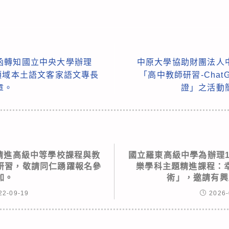
函轉知國立中央大學辦理
中原大學協助財團法人
領域本土語文客家語文專長
「高中教師研習-Cha
章。
證」之活動
市精進高級中等學校課程與教
國立羅東高級中學為辦理1
研習，敬請同仁踴躍報名參
樂學科主題精進課程：
加。
術」，邀請有興
22-09-19
2026-