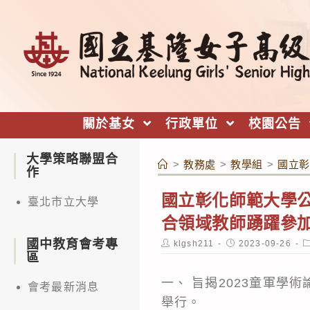
跳
轉
至
主
要
內
關於基女
行政單位
校園公告
容
大學策略聯盟合
>
教務處
>
教學組
>
國立彰
作
國立彰化師範大學公
臺北市立大學
合領域教師踴躍參
國中教育會考專
Post
Post
P
klgsh211
2023-09-26
author:
published:
c
區
一、 旨揭2023童軍學
會考最新消息
舉行。