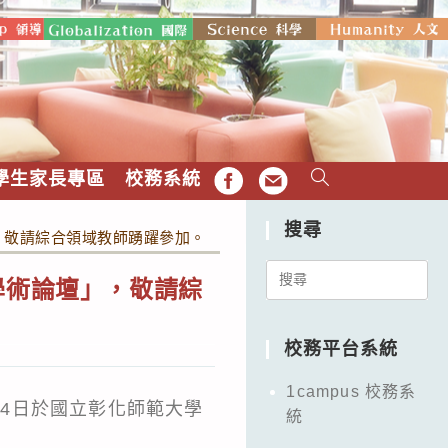
學生家長專區
校務系統
FB
EMAIL
搜尋
，敬請綜合領域教師踴躍參加。
Search
學術論壇」，敬請綜
for:
校務平台系統
1campus 校務系
月4日於國立彰化師範大學
統