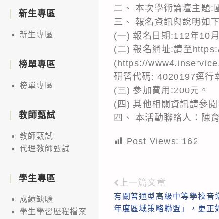
二、 本次學術論壇主題
新生專區
三、 報名資訊與說明如下
新生專區
(一) 報名日期:112年10
(二) 報名網址:請至https
(https://www4.inservic
榜單專區
研習代碼: 4020197逕
榜單專區
(三) 參加費用:200元。
(四) 其他相關資訊請參閱台灣童
教師甄試
四、 本活動聯絡人：陳育宸，手機:
教師甄試
Post Views:
162
代理教師甄試
學生專區
上一篇文章
Read
有關普通型高級中等學校音樂
more
成績缺曠
年度區域策略聯盟」，更正
學生學習歷程檔案
articles