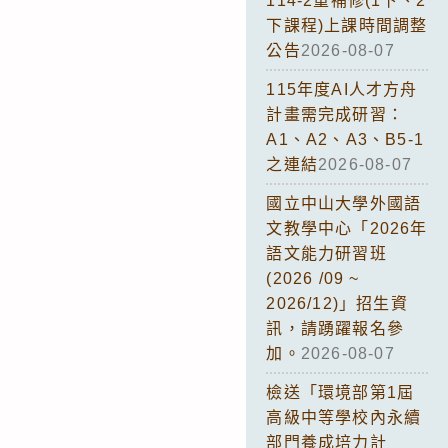
114-2重補修(1下、2
下課程)上課時間調整
公告
2026-08-07
115年度AI人才方舟
計畫需完成研習：
A1、A2、A3、B5-1
之連結
2026-08-07
國立中山大學外國語
文教學中心「2026年
語文能力研習班
(2026 /09 ~
2026/12)」招生資
訊，請踴躍報名參
加。
2026-08-07
檢送「環境部第1屆
高級中等學校內永續
部門養成培力計