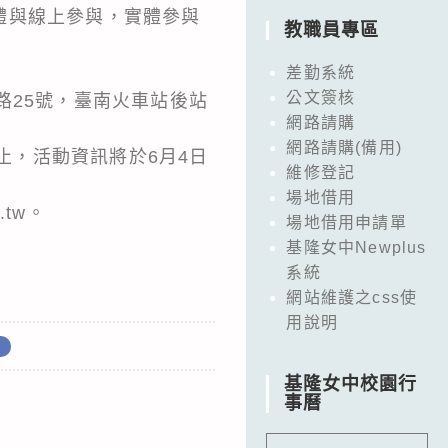
體與線上參與，實體參與
教職員專區
差勤系統
公文簽核
路25號，臺南火車站後站
網路請購
網路請購(備用)
報名截止，活動資訊將於6月4日
維修登記
場地借用
.tw。
場地借用申請單
基隆女中Newplus
系統
網站維護之css使
用說明
基隆女中校園行
事曆