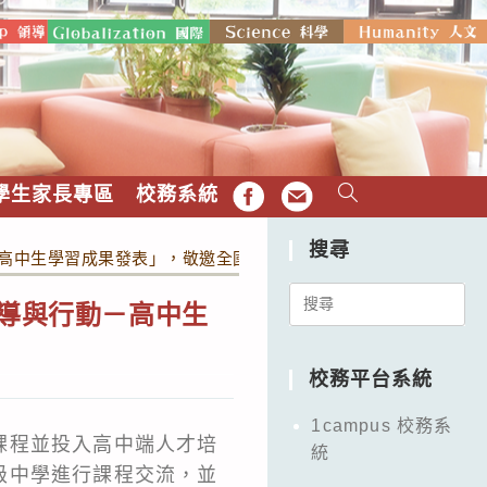
學生家長專區
校務系統
FB
EMAIL
搜尋
－高中生學習成果發表」，敬邀全國高中師生同仁共襄盛舉。
Search
領導與行動－高中生
for:
校務平台系統
1campus 校務系
課程並投入高中端人才培
統
級中學進行課程交流，並