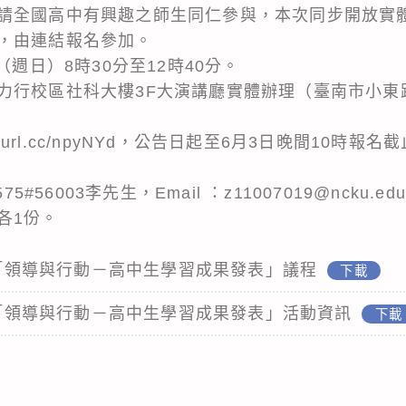
請全國高中有興趣之師生同仁參與，本次同步開放實
，由連結報名參加。
（週日）8時30分至12時40分。
力行校區社科大樓3F大演講廳實體辦理（臺南市小東
/reurl.cc/npyNYd，公告日起至6月3日晚間10時
#56003李先生，Email ：z11007019@ncku.edu
各1份。
大學「領導與行動－高中生學習成果發表」議程
下載
大學「領導與行動－高中生學習成果發表」活動資訊
下載