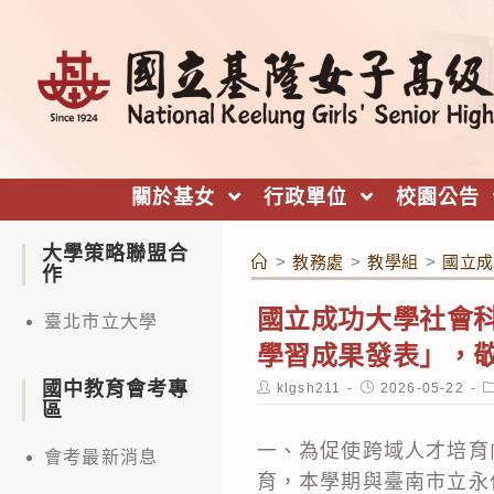
跳
轉
至
主
要
內
關於基女
行政單位
校園公告
容
大學策略聯盟合
>
教務處
>
教學組
>
國立成
作
國立成功大學社會科
臺北市立大學
學習成果發表」，
國中教育會考專
Post
Post
P
klgsh211
2026-05-22
author:
published:
c
區
一、為促使跨域人才培育
會考最新消息
育，本學期與臺南市立永