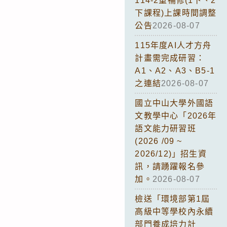
114-2重補修(1下、2
下課程)上課時間調整
公告
2026-08-07
115年度AI人才方舟
計畫需完成研習：
A1、A2、A3、B5-1
之連結
2026-08-07
國立中山大學外國語
文教學中心「2026年
語文能力研習班
(2026 /09 ~
2026/12)」招生資
訊，請踴躍報名參
加。
2026-08-07
檢送「環境部第1屆
高級中等學校內永續
部門養成培力計