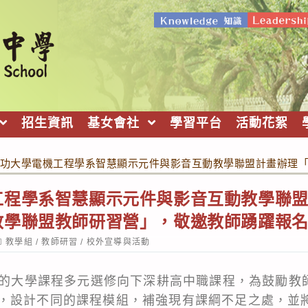
招生資訊
基女會社
學習平台
活動花絮
功大學電機工程學系智慧顯示元件與影音互動教學聯盟計畫辦理
工程學系智慧顯示元件與影音互動教學聯
教學聯盟教師研習營」，敬邀教師踴躍報
ost
教學組
/
教師研習
/
校外宣導與活動
ategory:
提出的大學課程多元選修向下深耕高中職課程，為鼓勵教
，設計不同的課程模組，補強現有課綱不足之處，並