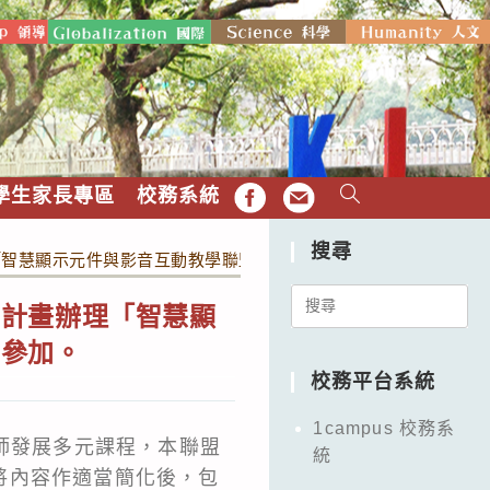
學生家長專區
校務系統
FB
EMAIL
搜尋
「智慧顯示元件與影音互動教學聯盟教師研習營」，敬邀教師踴躍
Search
盟計畫辦理「智慧顯
for:
名參加。
校務平台系統
1campus 校務系
師發展多元課程，本聯盟
統
將內容作適當簡化後，包