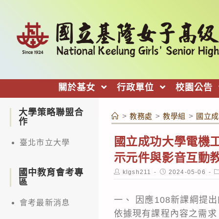
跳
轉
至
主
要
內
關於基女
行政單位
校園公告
容
大學策略聯盟合
>
教務處
>
教學組
>
國立成
作
國立成功大學電機
臺北市立大學
示元件與影音互動
國中教育會考專
Post
Post
P
klgsh211
2024-05-06
author:
published:
c
區
一、 因應108新課綱
會考最新消息
依據現有課程內容之需求