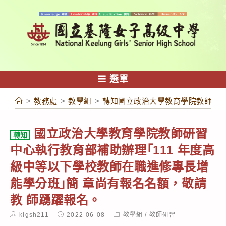
跳
轉
至
主
要
內
選單
容
>
教務處
>
教學組
>
轉知國立政治大學教育學院教師研習
國立政治大學教育學院教師研習
轉知
中心執行教育部補助辦理｢111 年度高
級中等以下學校教師在職進修專長增
能學分班｣簡 章尚有報名名額，敬請
教 師踴躍報名。
Post
Post
Post
klgsh211
2022-06-08
教學組
/
教師研習
author:
published:
category: