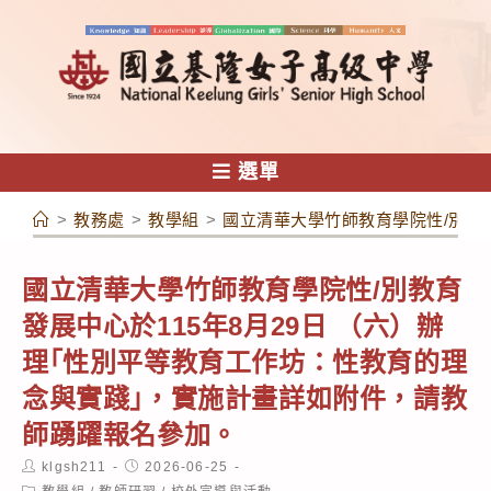
跳
轉
至
主
要
內
選單
容
>
教務處
>
教學組
>
國立清華大學竹師教育學院性/別教
國立清華大學竹師教育學院性/別教育
發展中心於115年8月29日 （六）辦
理｢性別平等教育工作坊：性教育的理
念與實踐｣，實施計畫詳如附件，請教
師踴躍報名參加。
Post
Post
klgsh211
2026-06-25
author:
published:
Post