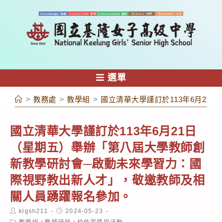
跳
轉
至
主
要
內
選單
容
>
教務處
>
教學組
>
國立清華大學謹訂於113年6月2
國立清華大學謹訂於113年6月21日
（星期五）舉辦「第八屆大學教師創
新教學研討會─啟動未來學習力：國
際視野教出新人才」，敬邀教師及相
關人員踴躍報名參加。
Post
Post
klgsh211
2024-05-23
author:
published:
Post