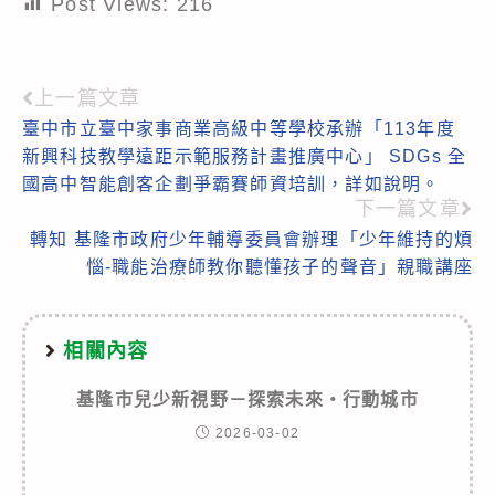
Post Views:
216
上一篇文章
Read
臺中市立臺中家事商業高級中等學校承辦「113年度
more
新興科技教學遠距示範服務計畫推廣中心」 SDGs 全
articles
國高中智能創客企劃爭霸賽師資培訓，詳如說明。
下一篇文章
轉知 基隆市政府少年輔導委員會辦理「少年維持的煩
惱-職能治療師教你聽懂孩子的聲音」親職講座
相關內容
基隆市兒少新視野－探索未來・行動城市
2026-03-02