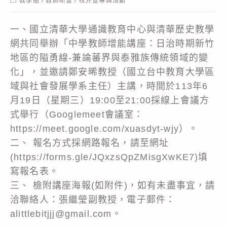
教學組
/
教師研習
/
校外宣導與活動
category:
一、國立清華大學通識教育中心與清華歷史教學
網共同舉辦「中學教師增能講座：日治時期新竹
地區的隘勇線-兼論蕃界與泰雅族傳統領域的變
化」，並邀請鄭安晞教授（國立台中教育大學區
域與社會發展學系主任）主講，時間於113年6
月19日（星期三）19:00至21:00採線上會議方
式舉行（Googlemeet會議室：
https://meet.google.com/xuasdyt-wjy）。
二、 報名方式採網路報名，請至網址
(https://forms.gle/JQxzsQpZMisgXwKE7)填
寫報名表。
三、 檢附講座海報(如附件)，如有未盡事宜，請
洽聯絡人：張繼瑩副教授，電子郵件：
alittlebitjjj@gmail.com。