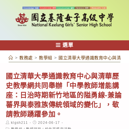
跳
轉
至
主
要
內
選單
容
>
教務處
>
教學組
>
國立清華大學通識教育中心與清華
國立清華大學通識教育中心與清華歷
史教學網共同舉辦「中學教師增能講
座：日治時期新竹地區的隘勇線-兼論
蕃界與泰雅族傳統領域的變化」，敬
請教師踴躍參加。
Post
Post
klgsh211
2024-06-17
author:
published:
Post