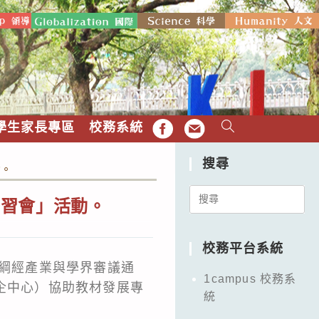
學生家長專區
校務系統
FB
EMAIL
搜尋
動。
Search
研習會」活動。
for:
校務平台系統
大綱經產業與學界審議通
1campus 校務系
企中心）協助教材發展專
統