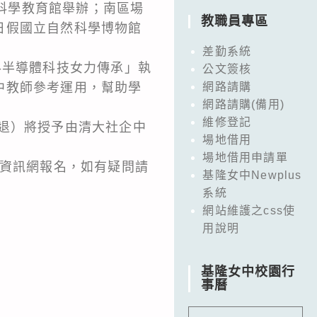
灣科學教育館舉辦；南區場
教職員專區
6日假國立自然科學博物館
差勤系統
-半導體科技女力傳承」執
公文簽核
中教師參考運用，幫助學
網路請購
網路請購(備用)
維修登記
退）將授予由清大社企中
場地借用
場地借用申請單
修資訊網報名，如有疑問請
基隆女中Newplus
系統
網站維護之css使
用說明
基隆女中校園行
事曆