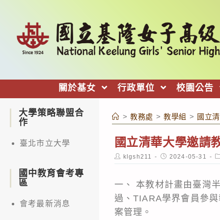
跳
轉
至
主
要
內
關於基女
行政單位
校園公告
容
大學策略聯盟合
>
教務處
>
教學組
>
國立清
作
國立清華大學邀請
臺北市立大學
Post
Post
P
klgsh211
2024-05-31
author:
published:
c
國中教育會考專
區
一、 本教材計畫由臺灣
過、TIARA學界會員
會考最新消息
案管理。