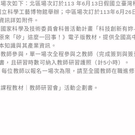
場次如下：北區場次訂於113 年6月13日假國立臺
假國立科學工藝博物館舉辦；中區場次訂於113年6月2
資訊詳如附件。
為國家科學及技術委員會科普活動計畫「科技創新有妳
原來「矽」這麼一回事！》電子版教材，提供全國高
本知識與其產業資訊。
請教師參與，單一場次全程參與之教師（完成簽到與簽
證書，且研習時數可納入教師研習護照（計5小時）。
人，每位教師以報名一場次為限，請至全國教師在職進
微課程教材｜教師研習會」活動企劃書。