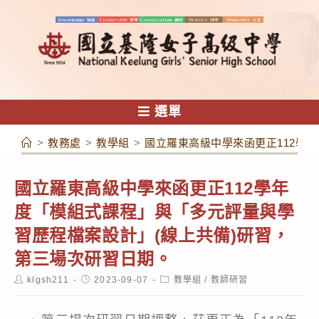
跳
轉
至
主
要
內
選單
容
>
教務處
>
教學組
>
國立羅東高級中學來函更正112學
國立羅東高級中學來函更正112學年
度「模組式課程」與「多元評量與學
習歷程檔案設計」(線上共備)研習，
第三場次研習日期。
Post
Post
Post
klgsh211
2023-09-07
教學組
/
教師研習
author:
published:
category: