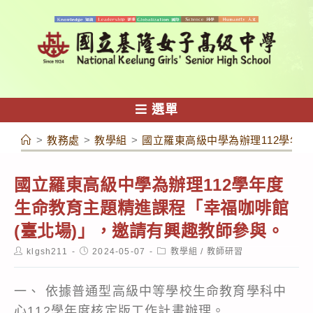
跳
轉
至
主
要
內
選單
容
>
教務處
>
教學組
>
國立羅東高級中學為辦理112學年
國立羅東高級中學為辦理112學年度
生命教育主題精進課程「幸福咖啡館
(臺北場)」，邀請有興趣教師參與。
Post
Post
Post
klgsh211
2024-05-07
教學組
/
教師研習
author:
published:
category:
一、 依據普通型高級中等學校生命教育學科中
心112學年度核定版工作計畫辦理。