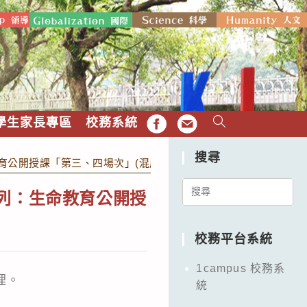
學生家長專區
校務系統
FB
EMAIL
搜尋
育公開授課「第三、四場次」(混成)，邀請有興趣教師參與。
Search
系列：生命教育公開授
for:
校務平台系統
1campus 校務系
理。
統