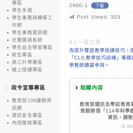
專區
2960-1
下載
學生手冊
Post Views:
303
學生事務與轉導工
作網
學生事務資訊網
社團選填系統
上一篇文章
Read
學生自主學習專區
為提升雙語教學授課技巧，
more
新生專區
「CLIL教學技巧訓練」專
articles
高三升學專區
學教師踴躍參與。
線上授課專區
相關內容
政令宣導專區
教育部108課綱資
教育部國民及學前教育
訊網
育館辦理「114年科
資訊安全專區
資訊，請
內控稽核專區
20