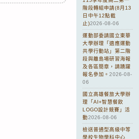
115學年度高二第一
階段轉組申請(8月13
日中午12點截
止)
2026-08-06
運動部委請國立東華
大學辦理「適應運動
共學行動站」第二階
段與離島場研習海報
及各區簡章，請踴躍
報名參加。
2026-08-
06
國立高雄餐旅大學辦
理「AI+智慧餐飲
LOGO設計競賽」活
動
2026-08-06
檢送普通型高級中等
學校生物學科中心