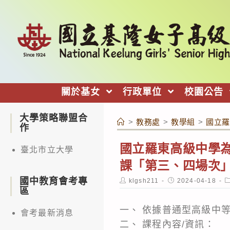
跳
轉
至
主
要
內
關於基女
行政單位
校園公告
容
大學策略聯盟合
>
教務處
>
教學組
>
國立羅
作
國立羅東高級中學為
臺北市立大學
課「第三、四場次」
國中教育會考專
Post
Post
P
klgsh211
2024-04-18
author:
published:
c
區
一、 依據普通型高級中
會考最新消息
二、 課程內容/資訊：