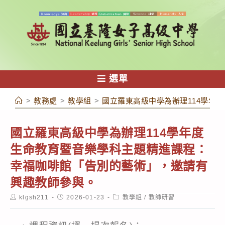
跳
轉
至
主
要
內
選單
容
>
教務處
>
教學組
>
國立羅東高級中學為辦理114學年
國立羅東高級中學為辦理114學年度
生命教育暨音樂學科主題精進課程：
幸福咖啡館「告別的藝術」，邀請有
興趣教師參與。
Post
Post
Post
klgsh211
2026-01-23
教學組
/
教師研習
author:
published:
category: