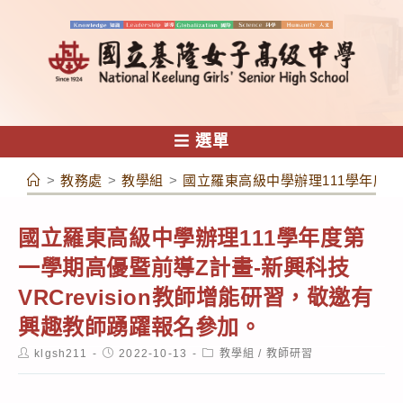
跳
轉
至
主
要
內
選單
容
>
教務處
>
教學組
>
國立羅東高級中學辦理111學年度第一
國立羅東高級中學辦理111學年度第
一學期高優暨前導Z計畫-新興科技
VRCrevision教師增能研習，敬邀有
興趣教師踴躍報名參加。
Post
Post
Post
klgsh211
2022-10-13
教學組
/
教師研習
author:
published:
category: