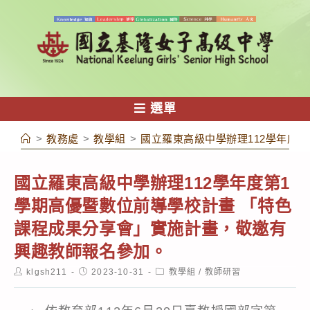
跳
轉
至
主
要
內
選單
容
>
教務處
>
教學組
>
國立羅東高級中學辦理112學年度
國立羅東高級中學辦理112學年度第1
學期高優暨數位前導學校計畫 「特色
課程成果分享會」實施計畫，敬邀有
興趣教師報名參加。
Post
Post
Post
klgsh211
2023-10-31
教學組
/
教師研習
author:
published:
category: