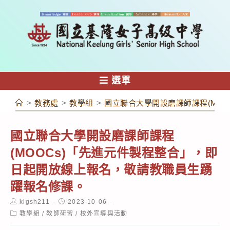
跳
轉
至
主
要
內
選單
容
>
教務處
>
教學組
>
國立聯合大學開設磨課師課程(MO
國立聯合大學開設磨課師課程
(MOOCs)「先進元件製程整合」，即
日起開放線上報名，敬請教職員生踴
躍報名修課。
Post
Post
klgsh211
2023-10-06
author:
published:
Post
教學組
/
教師研習
/
校外宣導與活動
category: