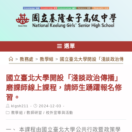
跳
轉
至
主
要
內
選單
容
>
教務處
>
教學組
>
國立臺北大學開設「淺談政治傳播
國立臺北大學開設「淺談政治傳播」
磨課師線上課程，請師生踴躍報名修
習。
Post
Post
klgsh211
2024-12-03
author:
published:
Post
教學組
/
教師研習
/
校外宣導與活動
category:
一、 本課程由國立臺北大學公共行政暨政策學