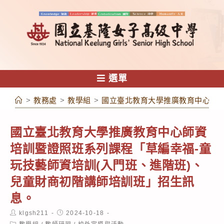
跳
轉
至
主
要
內
選單
容
>
教務處
>
教學組
>
國立臺北教育大學推廣教育中心師資
國立臺北教育大學推廣教育中心師資
培訓暨證照班系列課程「草編幸福-童
玩技藝師資培訓(入門班、進階班)、
兒童財商初階講師培訓班」招生訊
息。
Post
Post
klgsh211
2024-10-18
author:
published:
Post