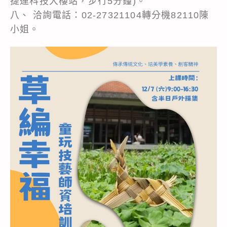
捷運科技大樓站，步行5分鐘)。
八、 洽詢電話：02-27321104轉分機82110陳
小姐。