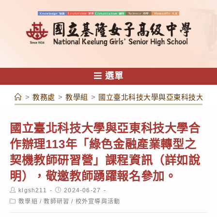
跳
轉
至
主
要
內
選單
容
>
教務處
>
教學組
>
國立臺北科技大學與亞東科技大學合
國立臺北科技大學與亞東科技大學合
作辦理113年「綠色金融產業轉型之
契機教師研習營」課程資訊（詳如說
明），敬邀教師踴躍報名參加。
Post
Post
klgsh211
2024-06-27
author:
published:
Post
教學組
/
教師研習
/
校外宣導與活動
category: