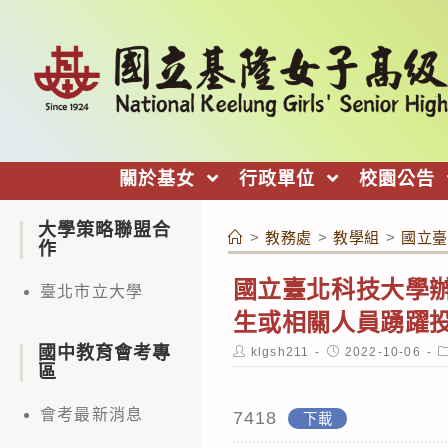
跳
轉
至
主
要
內
關於基女
行政單位
校園公告
容
大學策略聯盟合
>
教務處
>
教學組
>
國立臺
作
國立臺北科技大學辦
臺北市立大學
生或相關人員踴躍
國中教育會考專
Post
Post
P
klgsh211
2022-10-06
author:
published:
c
區
會考最新消息
7418
下載