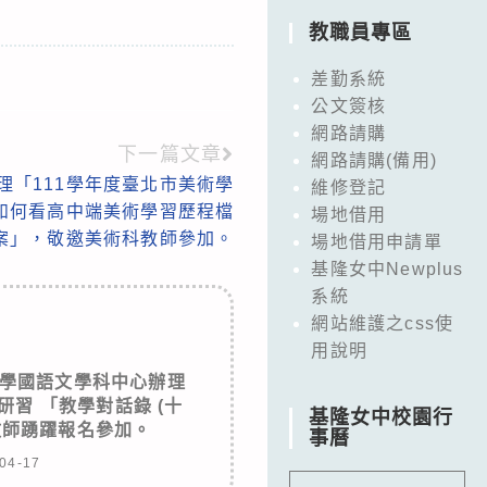
教職員專區
差勤系統
公文簽核
網路請購
下一篇文章
網路請購(備用)
理「111學年度臺北市美術學
維修登記
如何看高中端美術學習歷程檔
場地借用
案」，敬邀美術科教師參加。
場地借用申請單
基隆女中Newplus
系統
網站維護之css使
用說明
學國語文學科中心辦理
研習 「教學對話錄 (十
基隆女中校園行
教師踴躍報名參加。
事曆
04-17