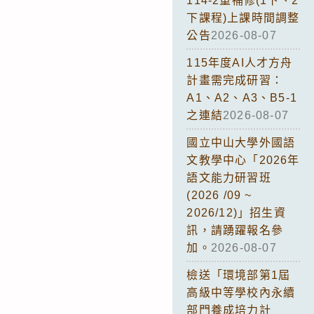
114-2重補修(1下、2
下課程)上課時間調整
公告
2026-08-07
115年度AI人才方舟
計畫需完成研習：
A1、A2、A3、B5-1
之連結
2026-08-07
國立中山大學外國語
文教學中心「2026年
語文能力研習班
(2026 /09 ~
2026/12)」招生資
訊，請踴躍報名參
加。
2026-08-07
檢送「環境部第1屆
高級中等學校內永續
部門養成培力計