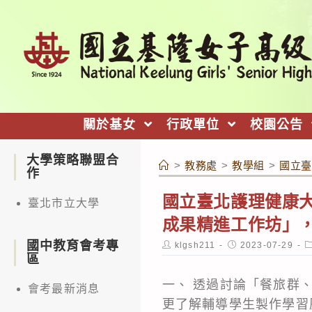
跳
轉
至
主
要
內
關於基女
行政單位
校園公告
容
大學策略聯盟合
>
教務處
>
教學組
>
國立臺
作
國立臺北護理健康大
臺北市立大學
成果精進工作坊」
國中教育會考專
Post
Post
P
klgsh211
2023-07-29
author:
published:
c
區
一、 透過討論「餐旅群
會考最新消息
更了解輔導學生製作學習