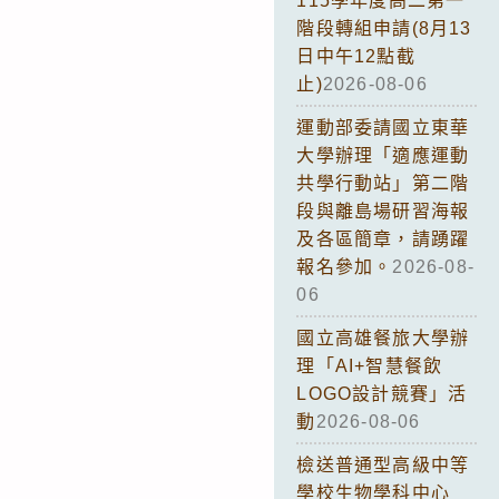
115學年度高二第一
階段轉組申請(8月13
日中午12點截
止)
2026-08-06
運動部委請國立東華
大學辦理「適應運動
共學行動站」第二階
段與離島場研習海報
及各區簡章，請踴躍
報名參加。
2026-08-
06
國立高雄餐旅大學辦
理「AI+智慧餐飲
LOGO設計競賽」活
動
2026-08-06
檢送普通型高級中等
學校生物學科中心