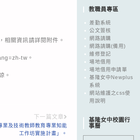
教職員專區
差勤系統
公文簽核
網路請購
報名，相關資訊請詳閱附件。
網路請購(備用)
維修登記
ang=zh-tw。
場地借用
場地借用申請單
諒。
基隆女中Newplus
系統
網站維護之css使
用說明
下一篇文章
基隆女中校園行
校專業及技術教師教育專業知能
事曆
工作坊實施計畫」。