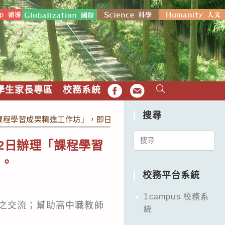
學生家長專區
校務系統
FB
EMAIL
搜尋
「課程學習成果精進工作坊」，即日起開放報名，敬請相關人員報名
Search
2日辦理「課程學習
for:
加。
校務平台系統
1campus 校務系
之交流；幫助高中職教師
統