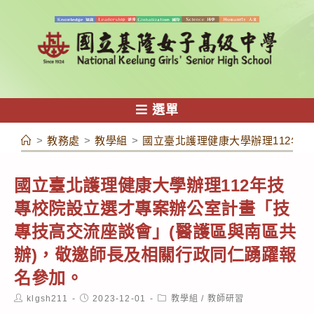
跳
轉
至
主
要
內
選單
容
>
教務處
>
教學組
>
國立臺北護理健康大學辦理112年
國立臺北護理健康大學辦理112年技
專校院設立選才專案辦公室計畫「技
專技高交流座談會」(醫護區與南區共
辦)，敬邀師長及相關行政同仁踴躍報
名參加。
Post
Post
Post
klgsh211
2023-12-01
教學組
/
教師研習
author:
published:
category: