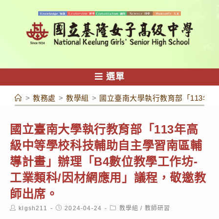
跳
轉
至
主
要
內
選單
容
>
教務處
>
教學組
>
國立臺南大學執行教育部「113年
國立臺南大學執行教育部「113年高
級中等學校科技輔助自主學習南區輔
導計畫」辦理「B4數位教學工作坊-
工業類科/因材網應用」議程，敬邀教
師出席。
Post
Post
Post
klgsh211
2024-04-24
教學組
/
教師研習
author:
published:
category: