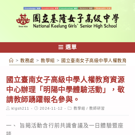
跳
轉
至
主
要
內
選單
容
>
教務處
>
教學組
>
國立臺南女子高級中學人權教育資
國立臺南女子高級中學人權教育資源
中心辦理「明陽中學體驗活動」，敬
請教師踴躍報名參與。
Post
Post
Post
klgsh211
2024-11-12
教學組
/
教師研習
author:
published:
category:
一、 旨揭活動含行前共識會議及一日體驗暨座
談