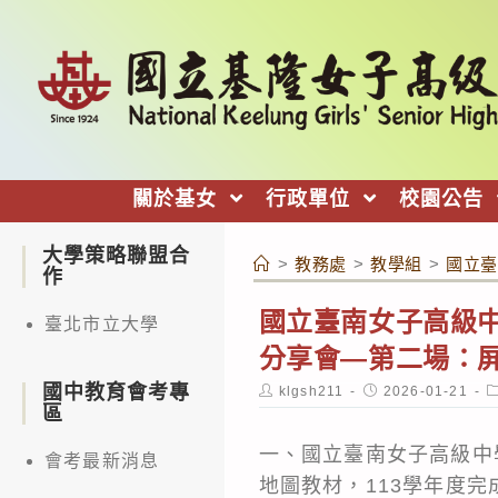
跳
轉
至
主
要
內
關於基女
行政單位
校園公告
容
大學策略聯盟合
>
教務處
>
教學組
>
國立臺
作
國立臺南女子高級中
臺北市立大學
分享會—第二場：
國中教育會考專
Post
Post
P
klgsh211
2026-01-21
author:
published:
c
區
一、國立臺南女子高級中
會考最新消息
地圖教材，113學年度