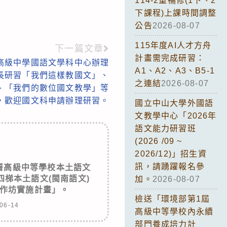
114-2重補修(1下、2
下課程)上課時間調整
公告
2026-08-07
115年度AI人才方舟
下一篇文章
計畫需完成研習：
高級中學國語文學科中心辦理
A1、A2、A3、B5-1
成長研習「我們這樣教國文」、
之連結
2026-08-07
、「我們的數位國文教學」等
，歡迎國文科申請辦理研習。
國立中山大學外國語
文教學中心「2026年
語文能力研習班
(2026 /09 ~
2026/12)」招生資
訊，請踴躍報名參
署高級中等學校本土語文
梯本土語文(閩南語文)
加。
2026-08-07
作坊實施計畫」。
檢送「環境部第1屆
06-14
高級中等學校內永續
部門養成培力計