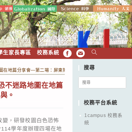
學生家長專區
校務系統
FB
EMAIL
搜尋
地圖在地篇分享會—第二場：屏東陳玉貞故事地圖」，請教師踴躍報
Search
白恐不迷路地圖在地篇
for:
參與。
校務平台系統
1campus 校務系
改變，研發校園白色恐怖
統
114學年度辦理四場在地