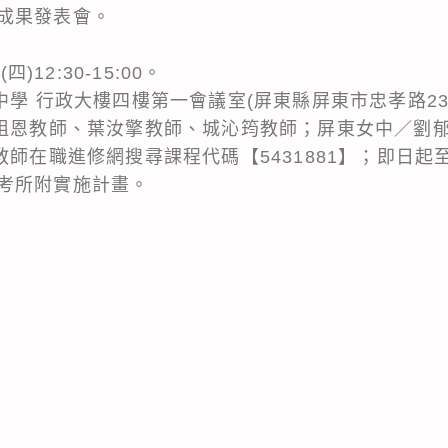
成果發表會。
)12:30-15:00。
中學 行政大樓四樓第一會議室(屏東縣屏東市忠孝路23
李祖恩教師、葉汝擎教師、城沁筠教師；屏東女中／劉
師在職進修網搜尋課程代碼【5431881】；即日起至1
考所附實施計畫。