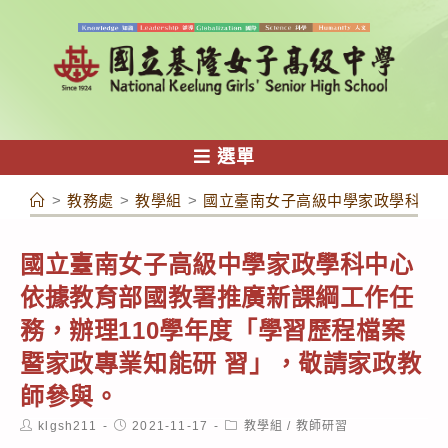
跳
轉
至
主
要
內
選單
容
>
教務處
>
教學組
>
國立臺南女子高級中學家政學科中心
國立臺南女子高級中學家政學科中心
依據教育部國教署推廣新課綱工作任
務，辦理110學年度「學習歷程檔案
暨家政專業知能研 習」，敬請家政教
師參與。
Post
Post
Post
klgsh211
2021-11-17
教學組
/
教師研習
author:
published:
category: