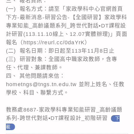
三、 報名資訊：
(一) 報名方式：請至「家政學科中心官網首頁
下方-最新消息-研習公告-【全國研習】家政學科
專業知能_高齡議題系列_跨世代對話•DT課程設
計研習(113.11.10線上、12.07實體辦理)」頁面
報名（https://reurl.cc/0daYrK）
(二) 報名日期：即日起至113年11月8日止
(三) 研習對象：全國高中職家政教師，含專
任、代理、兼課教師。
四、 其他問題請來信：
hometngs@tngs.tn.edu.tw 並附上姓名、任教
學校、科目、聯繫方式。
教務處8687-家政學科專業知能研習_高齡議題
系列-跨世代對話•DT課程設計_初階研習
下
載