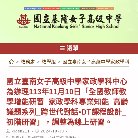
跳
轉
至
主
要
內
選單
容
>
教務處
>
教學組
>
國立臺南女子高級中學家政學科中心為
國立臺南女子高級中學家政學科中心
為辦理113年11月10日「全國教師教
學增能研習_家政學科專業知能_高齡
議題系列_跨世代對話•DT課程設計_
初階研習」，調整為線上研習。
Post
Post
klgsh211
2024-10-30
author:
published:
Post