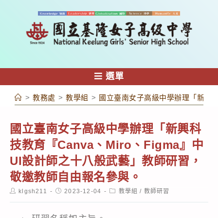
跳
轉
至
主
要
內
選單
容
>
教務處
>
教學組
>
國立臺南女子高級中學辦理「新興科技
國立臺南女子高級中學辦理「新興科
技教育『Canva、Miro、Figma』中
UI設計師之十八般武藝」教師研習，
敬邀教師自由報名參與。
Post
Post
Post
klgsh211
2023-12-04
教學組
/
教師研習
author:
published:
category: