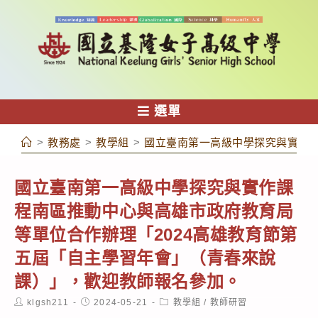
跳
轉
至
主
要
內
選單
容
>
教務處
>
教學組
>
國立臺南第一高級中學探究與實作課
國立臺南第一高級中學探究與實作課
程南區推動中心與高雄市政府教育局
等單位合作辦理「2024高雄教育節第
五屆「自主學習年會」（青春來說
課）」，歡迎教師報名參加。
Post
Post
Post
klgsh211
2024-05-21
教學組
/
教師研習
author:
published:
category: