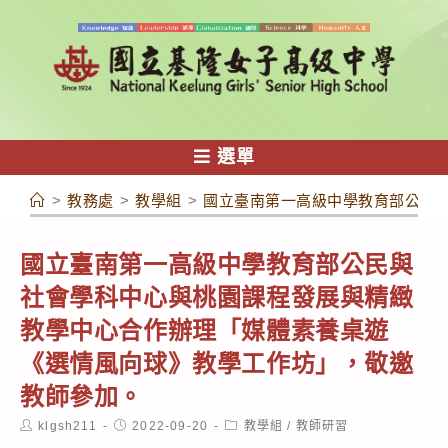
跳
轉
至
主
要
內
選單
容
>
教務處
>
教學組
>
國立臺南第一高級中學教育部公民
國立臺南第一高級中學教育部公民與
社會學科中心與桃園課程發展與精緻
教學中心合作辦理「媒體素養桌遊
《選情風向球》教學工作坊」，敬邀
教師參加。
Post
Post
Post
klgsh211
2022-09-20
教學組
/
教師研習
author:
published:
category: