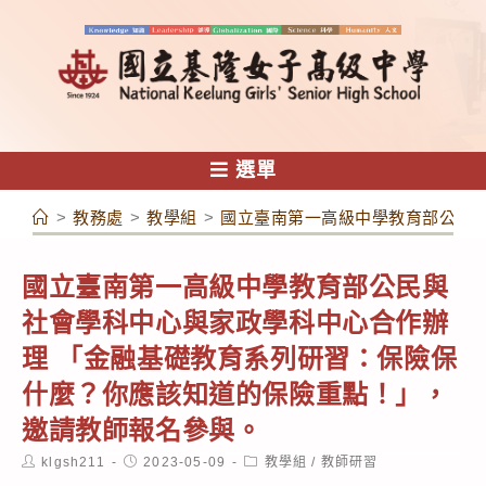
跳
轉
至
主
要
內
選單
容
>
教務處
>
教學組
>
國立臺南第一高級中學教育部公民
國立臺南第一高級中學教育部公民與
社會學科中心與家政學科中心合作辦
理 「金融基礎教育系列研習：保險保
什麼？你應該知道的保險重點！」，
邀請教師報名參與。
Post
Post
Post
klgsh211
2023-05-09
教學組
/
教師研習
author:
published:
category: