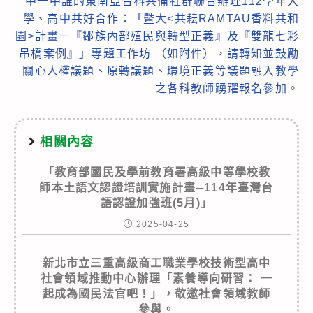
中一中誰的東南亞合科共備社群聯合辦理112學年大
學、高中共好合作：「暨大<共耘RAMTAU香料共和
園>計畫－『鄒族內部殖民與轉型正義』及『雙龍七彩
吊橋案例』」專題工作坊 （如附件），請轉知並鼓勵
關心人權議題、原轉議題、環境正義等議題融入教學
之各科教師踴躍報名參加。
相關內容
「教育部國民及學前教育署高級中等學校教
師本土語文認證培訓實施計畫─114年臺灣台
語認證加強班(5月)」
2025-04-25
新北市立三重高級商工職業學校技術型高中
社會領域推動中心辦理「素養導向研習： 一
起成為國民法官吧！」，敬邀社會領域教師
參與。