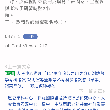
上線，於課程結束後完成填寫回饋問卷，全程參
與者核予研習時數2小
時。
三、 邀請教師踴躍報名參加。
6478-1
下載
Post Views:
217
上一篇文章
Read
大考中心辦理「114學年度起適用之分科測驗數
轉知
more
學考科考試 說明宣導暨數學乙考科參考試卷（草案）
articles
諮詢會議」，歡迎教師報名
下一篇文章
歷史學科中心、保羅國際議題跨域行動研究中心、人
權教育資源中心、臺中一中議題肥皂箱共備社群及臺