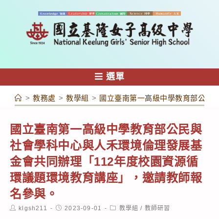
跳
轉
至
主
要
內
選單
容
>
教務處
>
教學組
>
國立臺南第一高級中學教育部公民與
國立臺南第一高級中學教育部公民與
社會學科中心與人禾環境倫理發展基
金會共同辦理「112年度校園資源循
環議題環境教育講座」，邀請教師報
名參與。
Post
Post
Post
klgsh211
2023-09-01
教學組
/
教師研習
author:
published:
category: