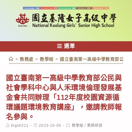
跳
轉
至
主
要
內
選單
容
>
教務處
>
教學組
>
國立臺南第一高級中學教育部公民與
國立臺南第一高級中學教育部公民與
社會學科中心與人禾環境倫理發展基
金會共同辦理「112年度校園資源循
環議題環境教育講座」，邀請教師報
名參與。
Post
Post
Post
klgsh211
2023-10-05
教學組
/
教師研習
author:
published:
category: