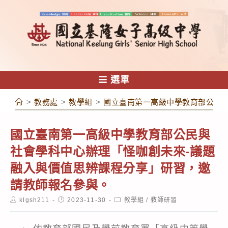
跳
轉
至
主
要
內
選單
容
>
教務處
>
教學組
>
國立臺南第一高級中學教育部公民
國立臺南第一高級中學教育部公民與
社會學科中心辦理「怪咖創未來-議題
融入與價值思辨課程分享」研習，邀
請教師報名參與。
Post
Post
Post
klgsh211
2023-11-30
教學組
/
教師研習
author:
published:
category: