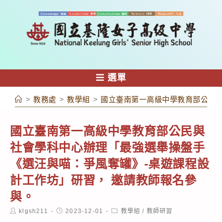
跳
轉
至
主
要
內
選單
容
>
教務處
>
教學組
>
國立臺南第一高級中學教育部公民與
國立臺南第一高級中學教育部公民與
社會學科中心辦理「最強選舉操盤手
《選汪與喵：爭風奪罐》-桌遊課程設
計工作坊」研習， 邀請教師報名參
與。
Post
Post
Post
klgsh211
2023-12-01
教學組
/
教師研習
author:
published:
category: