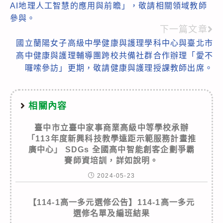
AI地理人工智慧的應用與前瞻」，敬請相關領域教師
articles
參與。
下一篇文章
國立蘭陽女子高級中學健康與護理學科中心與臺北市
高中健康與護理輔導團跨校共備社群合作辦理「愛不
囉嗦參訪」更期，敬請健康與護理授課教師出席。
相關內容
臺中市立臺中家事商業高級中等學校承辦
「113年度新興科技教學遠距示範服務計畫推
廣中心」 SDGs 全國高中智能創客企劃爭霸
賽師資培訓，詳如說明。
2024-05-23
【114-1高一多元選修公告】114-1高一多元
選修名單及編班結果