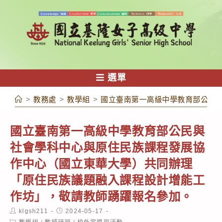
跳
轉
至
主
要
內
選單
容
>
教務處
>
教學組
>
國立臺南第一高級中學教育部公民
國立臺南第一高級中學教育部公民與
社會學科中心與原住民族課程發展協
作中心（國立東華大學）共同辦理
「原住民族議題融入課程設計增能工
作坊」，敬請教師踴躍報名參加。
Post
Post
klgsh211
2024-05-17
author:
published:
Post