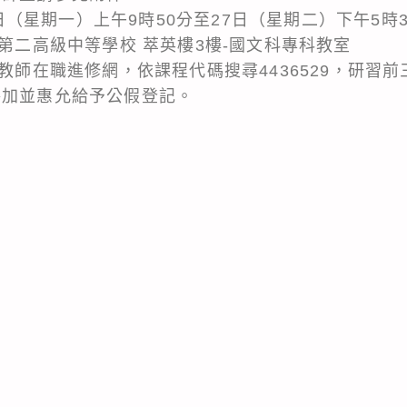
26日（星期一）上午9時50分至27日（星期二）下午5時
中第二高級中等學校 萃英樓3樓-國文科專科教室
國教師在職進修網，依課程代碼搜尋4436529，研習
參加並惠允給予公假登記。