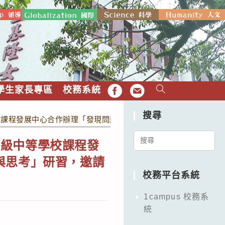
學生家長專區
校務系統
FB
EMAIL
搜尋
課程發展中心合作辦理「發現問題，尋求解方──有效引導學生探
Search
高級中等學校課程發
for:
與思考」研習，邀請
校務平台系統
1campus 校務系
統