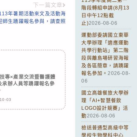
115學年度高二第一
下一篇文章
階段轉組申請(8月13
113年暑期活動來文及活動海
日中午12點截
迎師生踴躍報名參與，請查照
止)
2026-08-06
運動部委請國立東華
大學辦理「適應運動
共學行動站」第二階
段與離島場研習海報
及各區簡章，請踴躍
報名參加。
2026-08-
技專×產業交流暨醫護體
06
及承辦人員等踴躍報名參
。
國立高雄餐旅大學辦
10-03
理「AI+智慧餐飲
LOGO設計競賽」活
動
2026-08-06
檢送普通型高級中等
學校生物學科中心