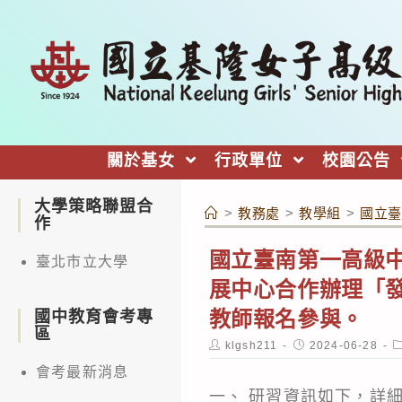
跳
轉
至
主
要
內
關於基女
行政單位
校園公告
容
大學策略聯盟合
>
教務處
>
教學組
>
國立臺
作
國立臺南第一高級
臺北市立大學
展中心合作辦理「
教師報名參與。
國中教育會考專
區
Post
Post
P
klgsh211
2024-06-28
author:
published:
c
會考最新消息
一、 研習資訊如下，詳