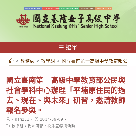
跳
轉
至
主
要
內
選單
容
>
教務處
>
教學組
>
國立臺南第一高級中學教育部公民
國立臺南第一高級中學教育部公民與
社會學科中心辦理「平埔原住民的過
去、現在、與未來」研習，邀請教師
報名參與。
Post
Post
klgsh211
2024-09-09
author:
published:
Post
教學組
/
教師研習
/
校外宣導與活動
category: