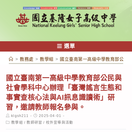
跳
轉
至
主
要
內
選單
容
>
教務處
>
教學組
>
國立臺南第一高級中學教育部公民與
國立臺南第一高級中學教育部公民與
社會學科中心辦理「臺灣謠言生態和
事實查核心法與AI訊息識讀術」研
習，邀請教師報名參與。
Post
Post
klgsh211
2025-04-01
author:
published:
Post
教學組
/
教師研習
/
校外宣導與活動
category: