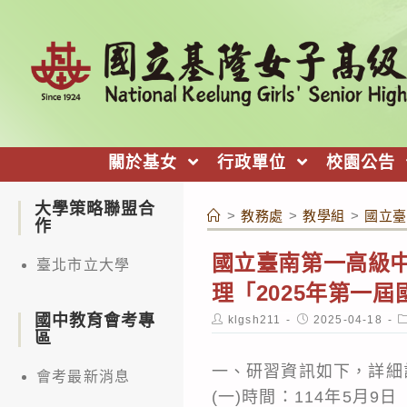
跳
轉
至
主
要
內
關於基女
行政單位
校園公告
容
大學策略聯盟合
>
教務處
>
教學組
>
國立臺
作
國立臺南第一高級
臺北市立大學
理「2025年第一
國中教育會考專
Post
Post
P
klgsh211
2025-04-18
author:
published:
c
區
一、研習資訊如下，詳細
會考最新消息
(一)時間：114年5月9