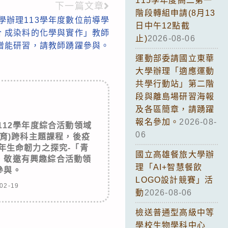
115學年度高二第一
下一篇文章
階段轉組申請(8月13
學辦理113學年度數位前導學
日中午12點截
合 成染料的化學與實作」教師
止)
2026-08-06
增能研習，請教師踴躍參與。
運動部委請國立東華
大學辦理「適應運動
共學行動站」第二階
段與離島場研習海報
及各區簡章，請踴躍
報名參加。
2026-08-
112學年度綜合活動領域
06
育)跨科主題課程，後疫
年生命韌力之探究-「青
國立高雄餐旅大學辦
，敬邀有興趣綜合活動領
理「AI+智慧餐飲
參與。
LOGO設計競賽」活
02-19
動
2026-08-06
檢送普通型高級中等
學校生物學科中心