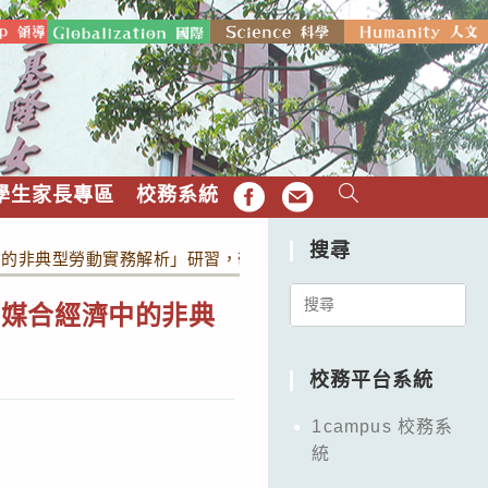
學生家長專區
校務系統
FB
EMAIL
搜尋
中的非典型勞動實務解析」研習，敬邀公民與社會科教師參加。
Search
位媒合經濟中的非典
for:
校務平台系統
1campus 校務系
統