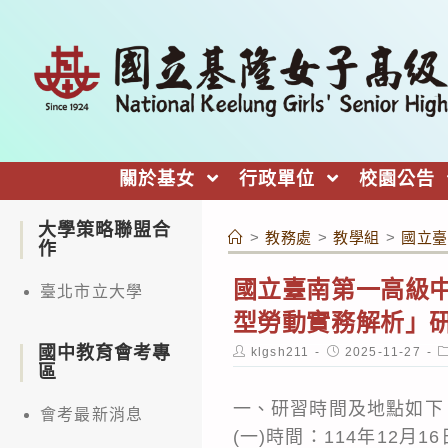
跳
轉
至
主
要
內
關於基女
行政單位
校園公告
容
大學策略聯盟合
>
教務處
>
教學組
>
國立臺
作
國立臺南第一高級
臺北市立大學
型勞動實務解析」
國中教育會考專
Post
Post
P
klgsh211
2025-11-27
author:
published:
c
區
一、研習時間及地點如下
會考最新消息
(一)時間：114年12月