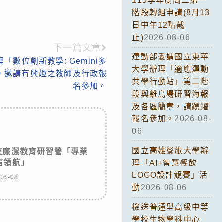
115學年度高二第一
階段轉組申請(8月13
日中午12點截
止)
2026-08-06
下一篇文章
運動部委請國立東華
數位創新教學: Gemini多
大學辦理「適應運動
，邀請有興趣之教師及行政報
共學行動站」第二階
名參加。
段與離島場研習海報
及各區簡章，請踴躍
報名參加。
2026-08-
06
國立高雄餐旅大學辦
校廉潔教育研習營「專業
信領航」
理「AI+智慧餐飲
LOGO設計競賽」活
06-08
動
2026-08-06
檢送普通型高級中等
學校生物學科中心