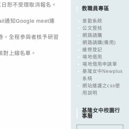
前三日恕不受理取消報名。
教職員專區
Google meet連
差勤系統
公文簽核
網路請購
饋問卷，全程參與者核予研習
網路請購(備用)
維修登記
員核對上線名單。
場地借用
場地借用申請單
基隆女中Newplus
系統
網站維護之css使
用說明
基隆女中校園行
事曆