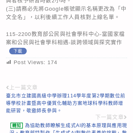
與者核予研習時數2小時。
(三)請務必先將Google帳號顯示名稱更改為「中
文全名」，以利後續工作人員核對上線名單。
115-2200教育部公民與社會學科中心-當國家檔
案和公民與社會學科相遇-談跨領域與探究實作
下載
Post Views:
174
上一篇文章
Read
臺北市立建國高級中學辦理114學年度第2學期數位前
more
導學校計畫暨高中優質化輔助方案地球科學科教師增
articles
能研習，敬邀師長參與。
下一篇文章
為協助教師瞭解生成式AI的基本原理與應用現
轉知
況，教育部特製作「生成式AI對數位素養的挑戰」數