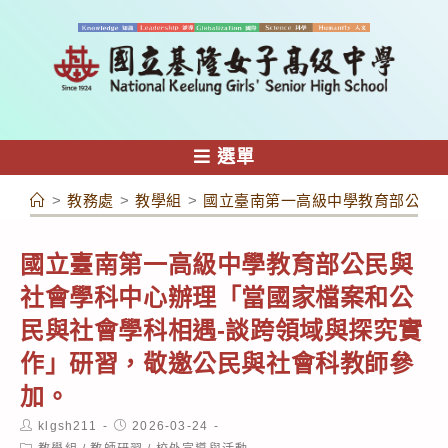
跳
轉
至
主
要
內
選單
容
>
教務處
>
教學組
>
國立臺南第一高級中學教育部公民
國立臺南第一高級中學教育部公民與
社會學科中心辦理「當國家檔案和公
民與社會學科相遇-談跨領域與探究實
作」研習，敬邀公民與社會科教師參
加。
Post
Post
klgsh211
2026-03-24
author:
published:
Post