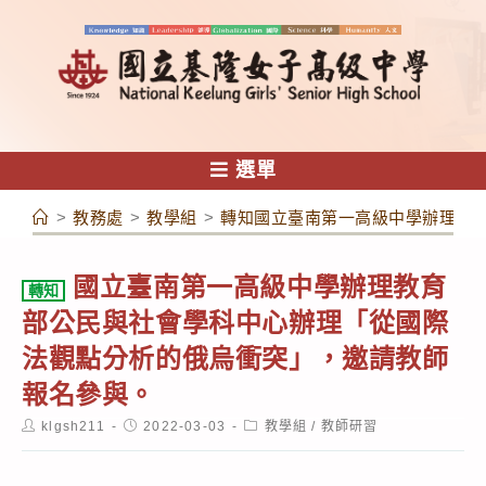
跳
轉
至
主
要
內
選單
容
>
教務處
>
教學組
>
轉知國立臺南第一高級中學辦理教
國立臺南第一高級中學辦理教育
轉知
部公民與社會學科中心辦理「從國際
法觀點分析的俄烏衝突」，邀請教師
報名參與。
Post
Post
Post
klgsh211
2022-03-03
教學組
/
教師研習
author:
published:
category: