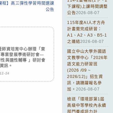
114-2重補修(1下、2
性課程】高三彈性學習時間選課
下課程)上課時間調整
公告
公告
2026-08-07
115年度AI人才方舟
計畫需完成研習：
A1、A2、A3、B5-1
之連結
2026-08-07
暨師資培育中心辦理「東
國立中山大學外國語
育專業發展學術研討會—
文教學中心「2026年
韌性與適性輔導 」研討會
語文能力研習班
資訊。
(2026 /09 ~
12-24
2026/12)」招生資
訊，請踴躍報名參
加。
2026-08-07
檢送「環境部第1屆
高級中等學校內永續
部門養成培力計