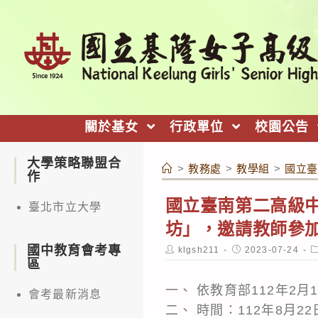
跳
轉
至
主
要
內
關於基女
行政單位
校園公告
容
大學策略聯盟合
>
教務處
>
教學組
>
國立臺
作
國立臺南第二高級中
臺北市立大學
坊」，邀請教師參
國中教育會考專
Post
Post
P
klgsh211
2023-07-24
author:
published:
c
區
一、 依教育部112年2月
會考最新消息
二、 時間：112年8月