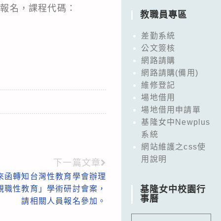
網報名，課程代碼：
教職員專區
差勤系統
公文簽核
網路請購
網路請購(備用)
維修登記
場地借用
場地借用申請單
基隆女中Newplus
系統
網站維護之css使
用說明
下一篇文章
來函轉知台灣性教育學會辦理
庭親職性教育」學術研討會案，
基隆女中校園行
事曆
請相關人員報名參加。