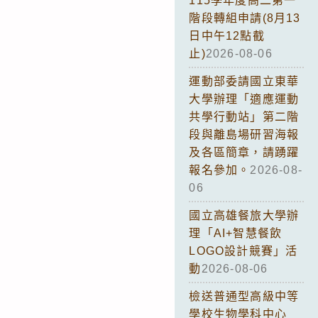
115學年度高二第一
階段轉組申請(8月13
日中午12點截
止)
2026-08-06
運動部委請國立東華
大學辦理「適應運動
共學行動站」第二階
段與離島場研習海報
及各區簡章，請踴躍
報名參加。
2026-08-
06
國立高雄餐旅大學辦
理「AI+智慧餐飲
LOGO設計競賽」活
動
2026-08-06
檢送普通型高級中等
學校生物學科中心