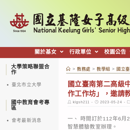
跳
轉
至
主
要
內
關於基女
行政單位
校園公告
容
大學策略聯盟合
>
教務處
>
教學組
>
國立臺
作
國立臺南第二高級中
臺北市立大學
作工作坊」，邀請
國中教育會考專
Post
Post
P
klgsh211
2023-05-24
author:
published:
c
區
一、 時間訂於112年6
會考最新消息
智慧體驗教室辦理。