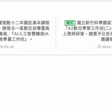
實推動十二年國民基本課程
國立新竹科學園區
轉知
，辦理北一區數位前導暨高
「A2數位學習工作坊(二
座_『AI人工智慧輔助IA
上教師研習，請惠予公告周
程教學篇工作坊』。
踴躍
25-02-20
2023-