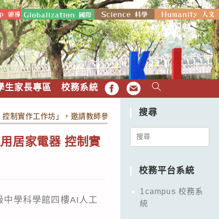
學生家長專區
校務系統
FB
EMAIL
搜尋
 控制實作工作坊」，邀請教師參加。
Search
用居家電器 控制實
for:
校務平台系統
1campus 校務系
級中學科學館四樓AI人工
統