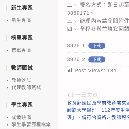
二、 報名方式：即日起至
新生專區
3869171。
新生專區
三、 辦理內容請參閱附
四、 全程參與並填寫回
榜單專區
3926-1
下載
榜單專區
3926-2
下載
教師甄試
Post Views:
181
教師甄試
代理教師甄試
上一篇文章
Read
教育部國民及學前教育署來
more
學生專區
師範大學辦理「112年度生
articles
班」，請符合資格之教師報
成績缺曠
學生學習歷程檔案