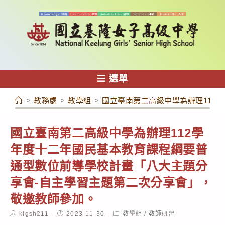
跳
轉
至
主
要
內
選單
容
>
教務處
>
教學組
>
國立臺南第二高級中學為辦理112
國立臺南第二高級中學為辦理112學
年度十二年國民基本教育課程綱要普
通型數位前導學校計畫「八大主題分
享會-自主學習主題第二次分享會」，
敬邀教師參加。
Post
Post
Post
klgsh211
2023-11-30
教學組
/
教師研習
author:
published:
category: