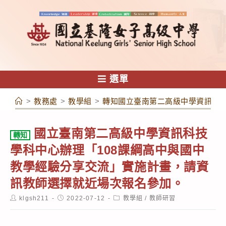
跳
轉
至
主
要
內
選單
容
>
教務處
>
教學組
>
轉知國立臺南第二高級中學資訊科技
國立臺南第二高級中學資訊科技
轉知
學科中心辦理「108課綱高中與國中
教學經驗分享交流」實施計畫，請資
訊教師選擇就近場次報名參加。
Post
Post
Post
klgsh211
2022-07-12
教學組
/
教師研習
author:
published:
category: