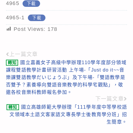
4965
下載
4965-1
下載
Post Views:
178
上一篇文章
Read
國立嘉義女子高級中學辦理110學年度部分領域
轉知
more
課程雙語教學計畫研習活動 上午場-「Just do it~~音
articles
樂課雙語教學だいじょうぶ」及下午場-「雙語教學是
否雙予？素養導向雙語音樂教學的科學宅觀點」，敬
邀各校音樂科教師報名參加。
下一篇文章
國立高雄師範大學辦理「111學年度中等學校語
轉知
文領域本土語文客家語文專長學士後教育學分班」招
生簡章。